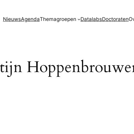
Nieuws
Agenda
Themagroepen
Datalabs
Doctoraten
O
tijn Hoppenbrouwe