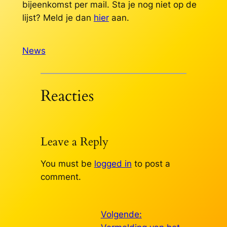
bijeenkomst per mail. Sta je nog niet op de
lijst? Meld je dan
hier
aan.
News
Reacties
Leave a Reply
You must be
logged in
to post a
comment.
Volgende: