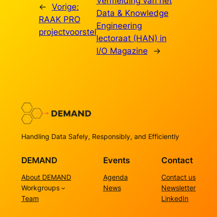
Vermelding van het
←
Vorige:
Data & Knowledge
RAAK PRO
Engineering
projectvoorstel
lectoraat (HAN) in
I/O Magazine
→
Handling Data Safely, Responsibly, and Efficiently
DEMAND
Events
Contact
About DEMAND
Agenda
Contact us
Workgroups
News
Newsletter
Team
LinkedIn