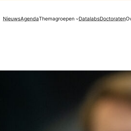
Nieuws
Agenda
Themagroepen
Datalabs
Doctoraten
O