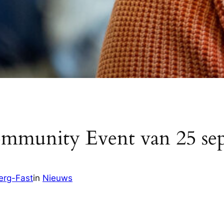
ommunity Event van 25 se
erg-Fast
in
Nieuws