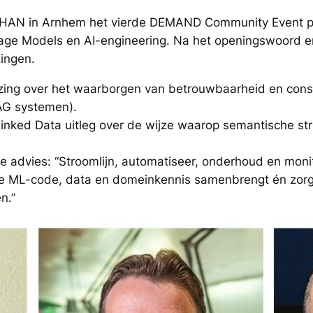
 HAN in Arnhem het vierde DEMAND Community Event pl
uage Models en AI-engineering. Na het openingswoord 
zingen.
ezing over het waarborgen van betrouwbaarheid en consi
AG systemen).
r Linked Data uitleg over de wijze waarop semantische s
e advies: “Stroomlijn, automatiseer, onderhoud en moni
e ML-code, data en domeinkennis samenbrengt én zorgt
n.”