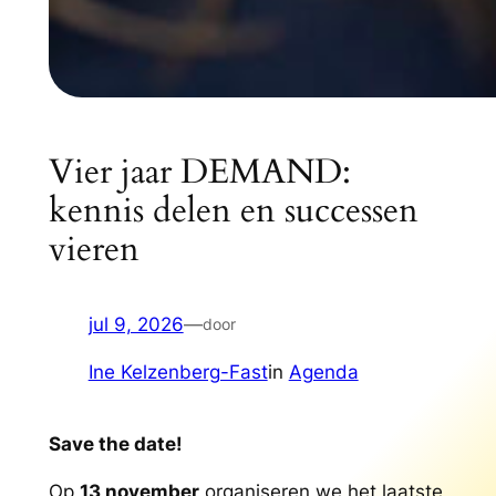
Vier jaar DEMAND:
kennis delen en successen
vieren
jul 9, 2026
—
door
Ine Kelzenberg-Fast
in
Agenda
Save the date!
Op
13 november
organiseren we het laatste