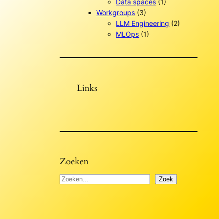
Data spaces
(1)
Workgroups
(3)
LLM Engineering
(2)
MLOps
(1)
Links
Zoeken
Z
Zoek
o
e
k